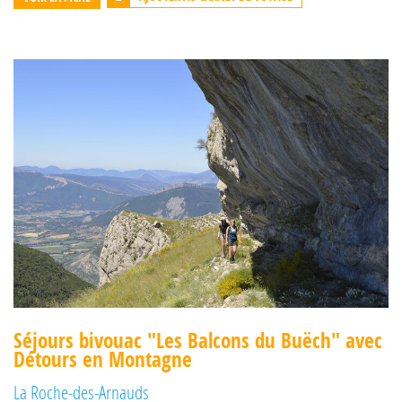
Séjours bivouac "Les Balcons du Buëch" avec
Détours en Montagne
La Roche-des-Arnauds