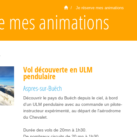
Je réserve mes animations
ve mes animations
e
Vol découverte en ULM
pendulaire
Aspres-sur-Buëch
Découvrir le pays du Buëch depuis le ciel, à bord
d'un ULM pendulaire avec au commande un pilote-
instructeur expérimenté, au départ de l'aérodrome
du Chevalet.
Durée des vols de 20mn à 1h30.
De nombreux circuits de 20 mn à 1h30.