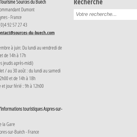
Recherche
 Tourisme Sources du Buëch
Commandant Dumont
ynes - France
 (0)4 92 57 27 43
ontact@sources-du-buech.com
embre à juin: Du lundi au vendredi de
et de 14h à 17h
s jeudis après-midi)
llet / au 30 août : du lundi au samedi
2h00 et de 14h à 18h
et jour férié : 9h à 12h00
Informations touristiques Aspres-sur-
e la Gare
res-sur-Buëch - France