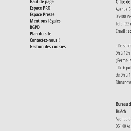
Haut de page
Office de
Espace PRO
Avenue 
Espace Presse
05400 Ve
Mentions légales
Tél : +33
RGPD
Email :
c
Plan du site
Contactez-nous !
- De sept
Gestion des cookies
9h à 12h 
(Fermé le
- Du 6 jui
de 9h à 1
Dimanche 
Bureau d'
Buëch
Avenue d
05140 Asp