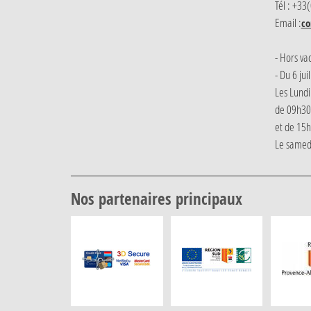
Tél : +33
Email :
co
- Hors va
- Du 6 jui
Les Lundi
de 09h30
et de 15
Le samed
Nos partenaires principaux