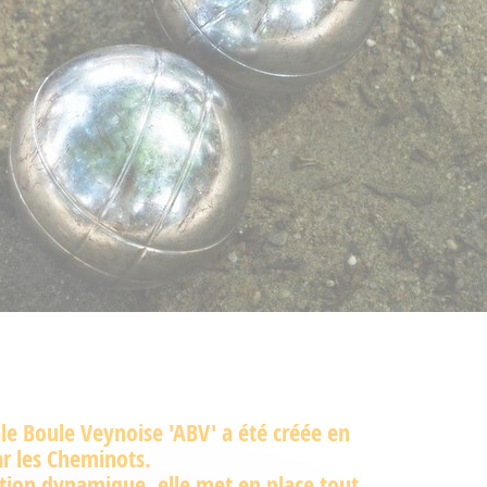
le Boule Veynoise 'ABV' a été créée en
r les Cheminots.
tion dynamique, elle met en place tout