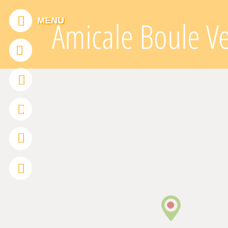
Panneau de gestion des cookies
MENU
Amicale Boule V
ADDTHIS EST DÉSACTIVÉ.
Autoriser
0
FRANÇAIS
ENGLISH