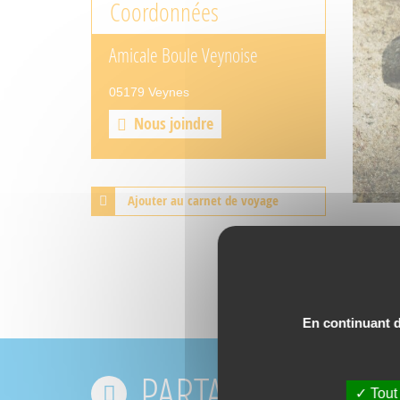
Coordonnées
Amicale Boule Veynoise
05179 Veynes
Nous joindre
Ajouter au carnet de voyage
En continuant de
PARTAGEZ VOS EX
Tout