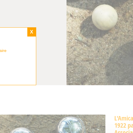
X
aire
L'Amica
1922 pa
Associa