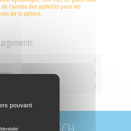
 de l'année des activités pour les
nés de la sphère.
hargements
rture
es / Loisirs
iers pouvant
URCES DU BUËCH
identialité