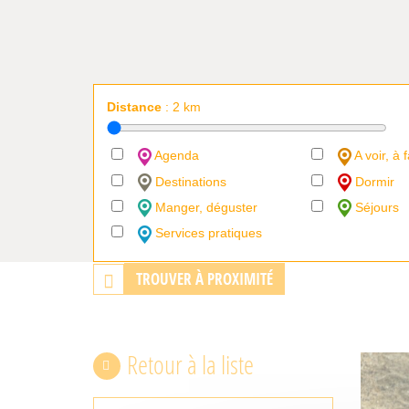
Distance
:
2
km
Agenda
A voir, à f
Destinations
Dormir
Manger, déguster
Séjours
Services pratiques
TROUVER À PROXIMITÉ
Retour à la liste