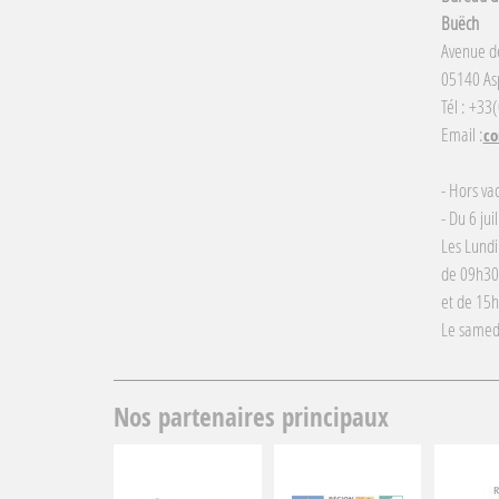
Buëch
Avenue d
05140 Asp
Tél : +33
Email :
co
- Hors va
- Du 6 jui
Les Lundi
de 09h30
et de 15
Le samed
Nos partenaires principaux