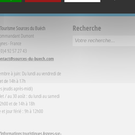
Recherche
 Tourisme Sources du Buëch
Commandant Dumont
ynes - France
 (0)4 92 57 27 43
ontact@sources-du-buech.com
embre à juin: Du lundi au vendredi de
et de 14h à 17h
s jeudis après-midi)
llet / au 30 août : du lundi au samedi
2h00 et de 14h à 18h
et jour férié : 9h à 12h00
Informations touristiques Aspres-sur-