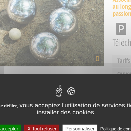
au long
passion
Téléc
Tarifs
Ouve
Servic
vous acceptez l'utilisation de services t
 défiler,
installer des cookies
PÉRIENCES VÉCUES AUX SO
 accepter
Tout refuser
Personnaliser
Politique de conf