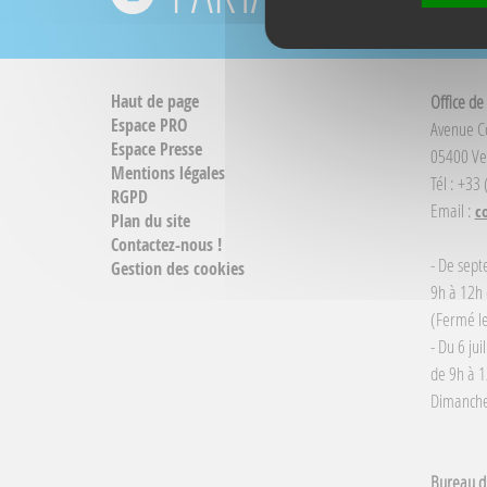
Haut de page
Office de
Espace PRO
Avenue 
Espace Presse
05400 Ve
Mentions légales
Tél : +33
RGPD
Email :
c
Plan du site
Contactez-nous !
- De sept
Gestion des cookies
9h à 12h 
(Fermé le
- Du 6 jui
de 9h à 1
Dimanche 
Bureau d'