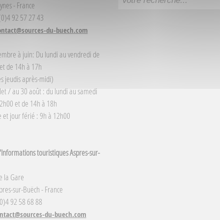
ynes - France
 (0)4 92 57 27 43
ontact@sources-du-buech.com
embre à juin: Du lundi au vendredi de
et de 14h à 17h
s jeudis après-midi)
llet / au 30 août : du lundi au samedi
2h00 et de 14h à 18h
et jour férié : 9h à 12h00
Informations touristiques Aspres-sur-
e la Gare
res-sur-Buëch - France
(0)4 92 58 68 88
ntact@sources-du-buech.com