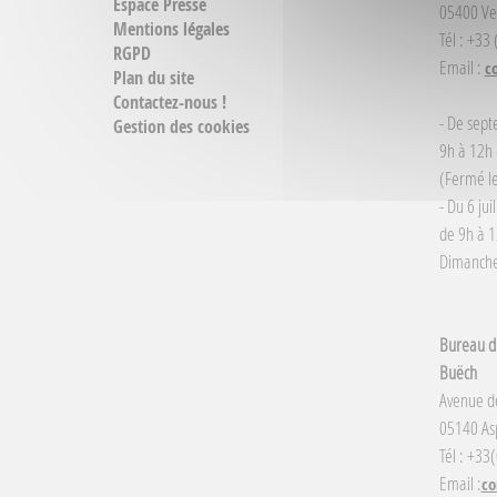
Espace Presse
05400 Ve
Mentions légales
Tél : +33
RGPD
Email :
c
Plan du site
Contactez-nous !
- De sept
Gestion des cookies
9h à 12h 
(Fermé le
- Du 6 jui
de 9h à 1
Dimanche 
Bureau d'
Buëch
Avenue d
05140 Asp
Tél : +33
Email :
co