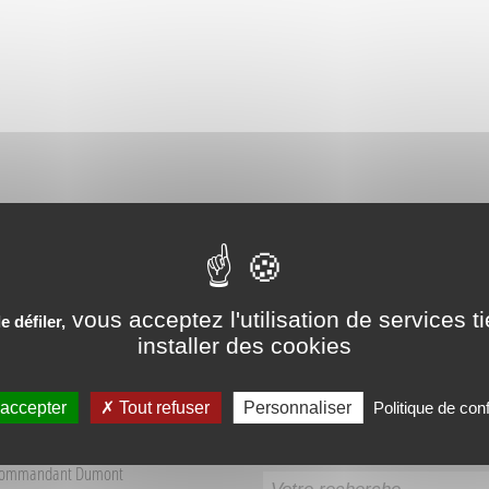
PÉRIENCES VÉCUES AUX SO
vous acceptez l'utilisation de services t
 défiler,
installer des cookies
 accepter
Tout refuser
Personnaliser
Politique de conf
Recherche
 Tourisme Sources du Buëch
Commandant Dumont