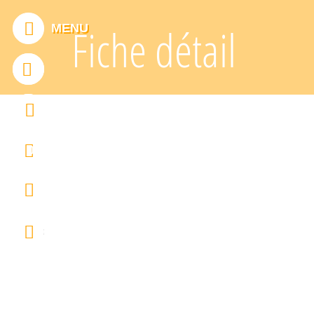
Panneau de gestion des cookies
MENU
Fiche détail
ADDTHIS EST DÉSACTIVÉ.
Autoriser
0
FRANÇAIS
ENGLISH