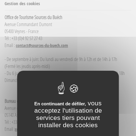
Gestion des cookies
Office de Tourisme Sources du Buëch
Avenue Commandant Dumont
05400 Veynes - France
Tél : +33 (0)4 92 57 27 43
Email :
contact@sources-du-buech.com
- De septembre à juin: Du lundi au vendredi de 9h à 12h et de 14h à 17h
(Fermé les jeudis après-midi)
- Du 6 juillet / au 30 août : du lundi au samedi de 9h à 12h00 et de 14h à 18h
Dimanche et jour férié : 9h à 12h00
Bureau d'Informations touristiques Aspres-sur-Buëch
vous
En continuant de défiler,
Avenue de la Gare
acceptez l'utilisation de
05140 Aspres-sur-Buëch - France
services tiers pouvant
Tél : +33(0)4 92 58 68 88
installer des cookies
Email :
contact@sources-du-buech.com