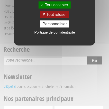
Tout accepter
- Hors vacances d'été : mardi de 9h30 à 12h00
- Du 6 juillet au 30 août :
Tout refuser
Les Lundi et Mercredi
de 09h30 à 12h30
Personnaliser
et de 15h30 à 18h00
Politique de confidentialité
Le samedi matin de 09h30 à 12h30
Recherche
Newsletter
Cliquez ici
pour vous abonner à notre lettre d'information
Nos partenaires principaux