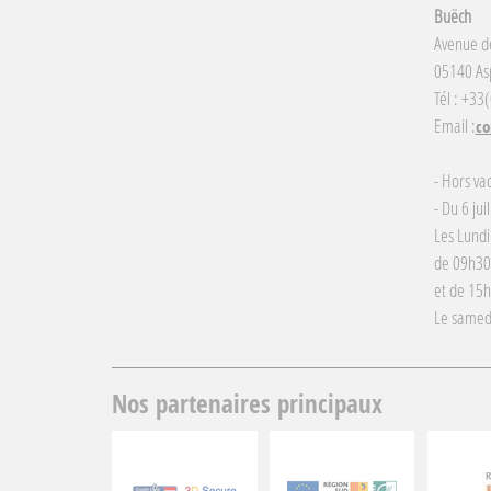
Buëch
Avenue d
05140 Asp
Tél : +33
Email :
co
- Hors va
- Du 6 jui
Les Lundi
de 09h30
et de 15
Le samed
Nos partenaires principaux