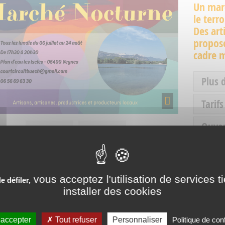
Un marc
le terro
Des art
propose
cadre 
Plus 
Tarifs
Ouve
vous acceptez l'utilisation de services t
 défiler,
installer des cookies
PÉRIENCES VÉCUES AUX SO
 accepter
Tout refuser
Personnaliser
Politique de conf