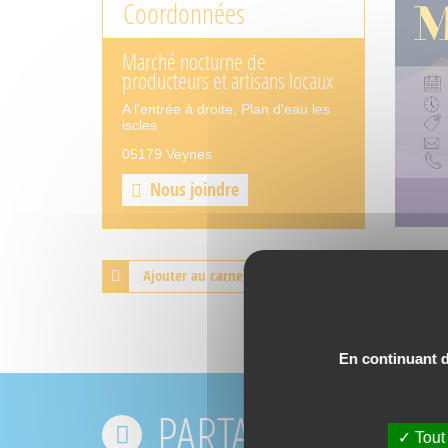
Coordonnées
Marché nocturne de
producteurs et artisans locaux
A l'entrée à droite, Plan d'eau les
iscles
05179 Veynes
Nous joindre
Ajouter au carnet de voyage
En continuant de
PARTAGEZ VOS EX
Tout