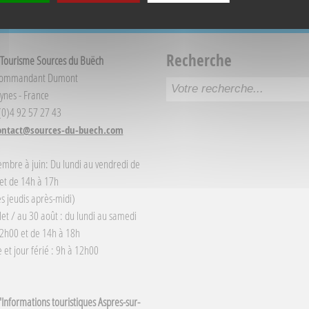
Recherche
 Tourisme Sources du Buëch
Commandant Dumont
ynes - France
 (0)4 92 57 27 43
ontact@sources-du-buech.com
embre à juin: Du lundi au vendredi de
et de 14h à 17h
s jeudis après-midi)
llet / au 30 août : du lundi au samedi
2h00 et de 14h à 18h
et jour férié : 9h à 12h00
Informations touristiques Aspres-sur-