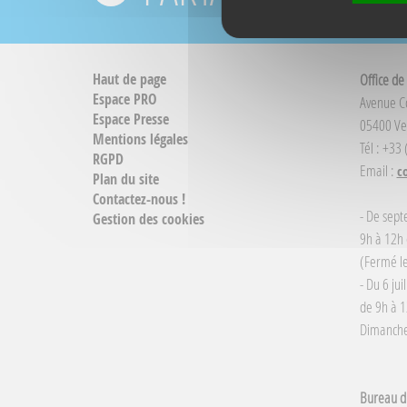
Haut de page
Office de
Espace PRO
Avenue 
Espace Presse
05400 Ve
Mentions légales
Tél : +33
RGPD
Email :
c
Plan du site
Contactez-nous !
- De sept
Gestion des cookies
9h à 12h 
(Fermé le
- Du 6 jui
de 9h à 1
Dimanche 
Bureau d'