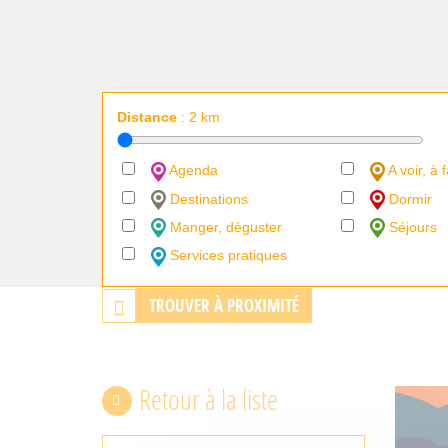
Distance
:
2
km
Agenda
A voir, à f
Destinations
Dormir
Manger, déguster
Séjours
Services pratiques
TROUVER À PROXIMITÉ
Retour à la liste