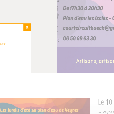
X
aire
Le
10
→ Veynes ·