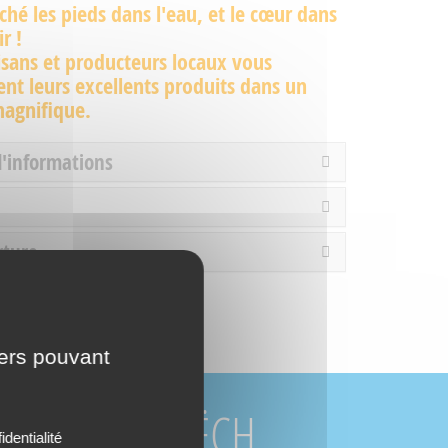
hé les pieds dans l'eau, et le cœur dans
ir !
isans et producteurs locaux vous
nt leurs excellents produits dans un
magnifique.
d'informations
rture
iers pouvant
URCES DU BUËCH
identialité