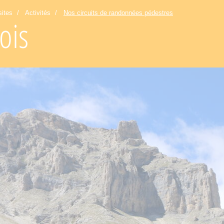
sites
Activités
Nos circuits de randonnées pédestres
ois