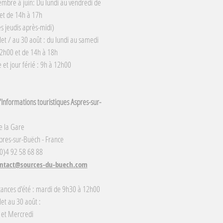
embre à juin: Du lundi au vendredi de
et de 14h à 17h
s jeudis après-midi)
llet / au 30 août : du lundi au samedi
2h00 et de 14h à 18h
et jour férié : 9h à 12h00
Informations touristiques Aspres-sur-
e la Gare
res-sur-Buëch - France
(0)4 92 58 68 88
ntact@sources-du-buech.com
cances d'été : mardi de 9h30 à 12h00
llet au 30 août :
 et Mercredi