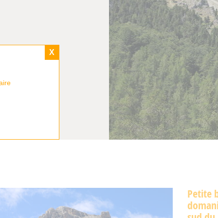
X
aire
Petite 
domania
sud du 