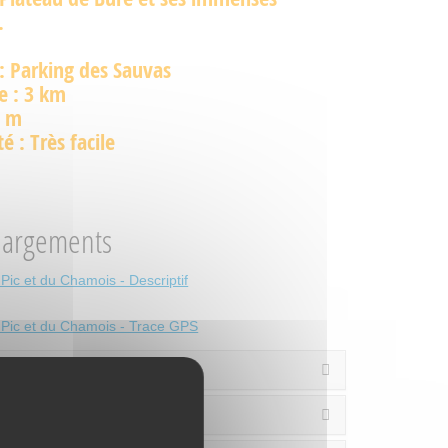
.
: Parking des Sauvas
e : 3 km
8 m
té : Très facile
hargements
 Pic et du Chamois - Descriptif
u Pic et du Chamois - Trace GPS
d'informations