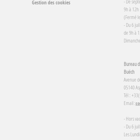
- De sept
Gestion des cookies
9h à 12h 
(Fermé le
- Du 6 jui
de 9h à 1
Dimanche 
Bureau d'
Buëch
Avenue d
05140 Asp
Tél : +33
Email :
co
- Hors va
- Du 6 jui
Les Lundi