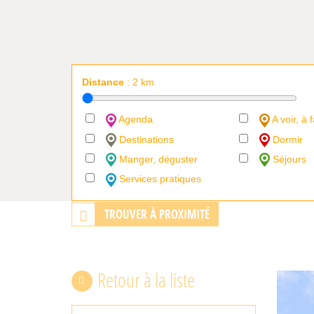
Distance
:
2
km
Agenda
A voir, à f
Destinations
Dormir
Manger, déguster
Séjours
Services pratiques
TROUVER À PROXIMITÉ
Retour à la liste