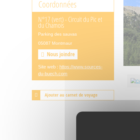
Coordonnées
N°17 (vert) - Circuit du Pic et
du Chamois
Parking des sauvas
05087 Montmaur
Nous joindre
Site web :
https://www.sources-
du-buech.com
Ajouter au carnet de voyage