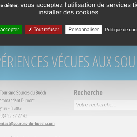
Ouve
vous acceptez l'utilisation de services t
 défiler,
installer des cookies
Servic
 accepter
Tout refuser
Personnaliser
Politique de conf
PÉRIENCES VÉCUES AUX SO
Recherche
 Tourisme Sources du Buëch
Commandant Dumont
ynes - France
 (0)4 92 57 27 43
ontact@sources-du-buech.com