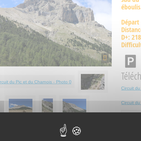
éboulis
Départ 
Distanc
D+: 21
Difficul
Téléc
Circuit du
Circuit d
Plus 
Tarifs