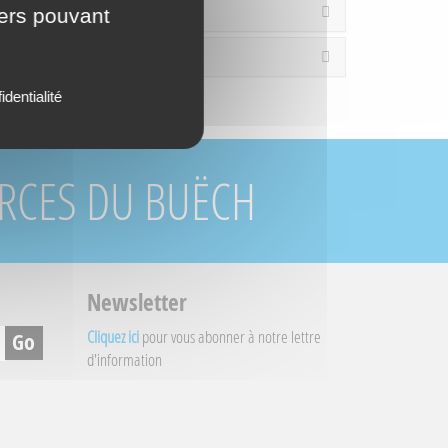
rture
iers pouvant
es / Loisirs
identialité
URCES DU BUËCH
Newsletter
Cliquez ici
pour vous abonner à notre lettre
d'information