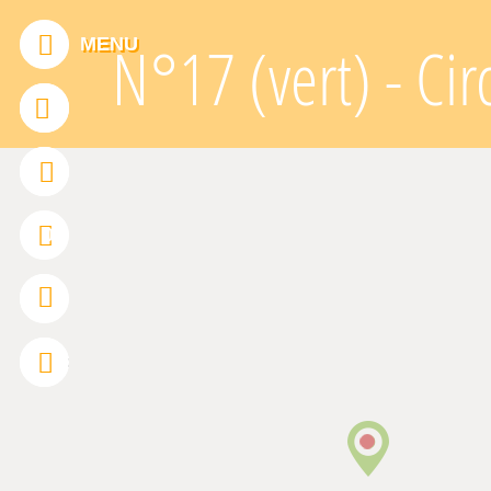
Panneau de gestion des cookies
MENU
N°17 (vert) - Cir
ADDTHIS EST DÉSACTIVÉ.
Autoriser
0
FRANÇAIS
ENGLISH