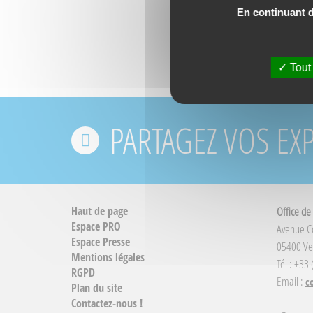
En continuant de
Tout
PARTAGEZ VOS EX
Haut de page
Office de
Espace PRO
Avenue 
Espace Presse
05400 Ve
Mentions légales
Tél : +33
RGPD
Email :
c
Plan du site
Contactez-nous !