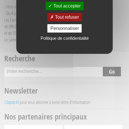
Tout accepter
- Hors vacances d'été : mardi de 9h30 à 12h00
- Du 6 juillet au 30 août :
Tout refuser
Les Lundi et Mercredi
de 09h30 à 12h30
Personnaliser
et de 15h30 à 18h00
Politique de confidentialité
Le samedi matin de 09h30 à 12h30
Recherche
Newsletter
Cliquez ici
pour vous abonner à notre lettre d'information
Nos partenaires principaux