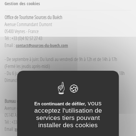
Gestion des cookies
Office de Tourisme Sources du Buëch
Avenue Commandant Dumont
05400 Veynes - France
Tél : +33 (0)4 92 57 27 43
Email :
contact@sources-du-buech.com
- De septembre à juin: Du lundi au vendredi de 9h à 12h et de 14h à 17h
(Fermé les jeudis après-midi)
- Du 6 juillet / au 30 août : du lundi au samedi de 9h à 12h00 et de 14h à 18h
Dimanche et jour férié : 9h à 12h00
Bureau d'Informations touristiques Aspres-sur-Buëch
vous
En continuant de défiler,
Avenue de la Gare
acceptez l'utilisation de
05140 Aspres-sur-Buëch - France
services tiers pouvant
Tél : +33(0)4 92 58 68 88
installer des cookies
Email :
contact@sources-du-buech.com