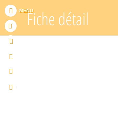
Panneau de gestion des cookies
MENU
Fiche détail
ADDTHIS EST DÉSACTIVÉ.
Autoriser
0
FRANÇAIS
ENGLISH