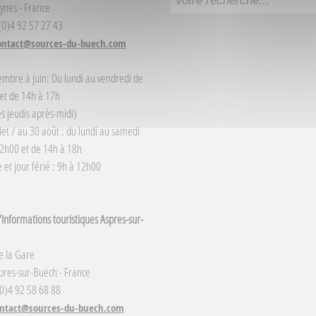
ynes - France
 (0)4 92 57 27 43
ontact@sources-du-buech.com
embre à juin: Du lundi au vendredi de
et de 14h à 17h
s jeudis après-midi)
llet / au 30 août : du lundi au samedi
2h00 et de 14h à 18h
et jour férié : 9h à 12h00
Informations touristiques Aspres-sur-
e la Gare
res-sur-Buëch - France
(0)4 92 58 68 88
ntact@sources-du-buech.com