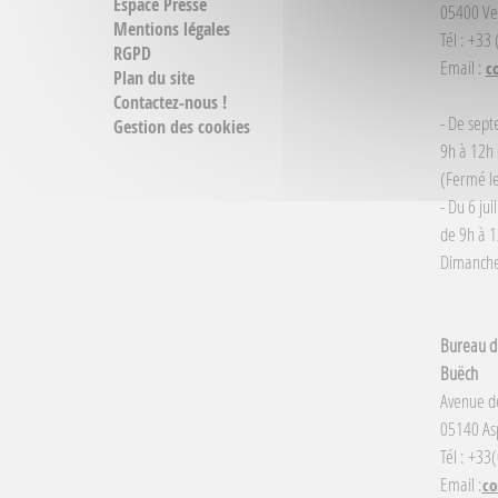
Espace Presse
05400 Ve
Mentions légales
Tél : +33
RGPD
Email :
c
Plan du site
Contactez-nous !
- De sept
Gestion des cookies
9h à 12h 
(Fermé le
- Du 6 jui
de 9h à 1
Dimanche 
Bureau d'
Buëch
Avenue d
05140 Asp
Tél : +33
Email :
co