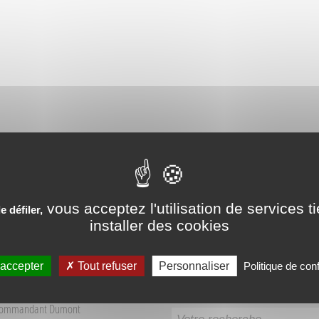
PÉRIENCES VÉCUES AUX SO
vous acceptez l'utilisation de services t
 défiler,
installer des cookies
 accepter
Tout refuser
Personnaliser
Politique de conf
Recherche
 Tourisme Sources du Buëch
Commandant Dumont