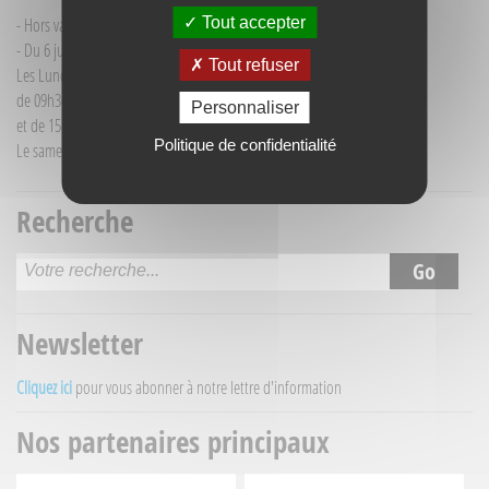
Tout accepter
- Hors vacances d'été : mardi de 9h30 à 12h00
- Du 6 juillet au 30 août :
Tout refuser
Les Lundi et Mercredi
de 09h30 à 12h30
Personnaliser
et de 15h30 à 18h00
Politique de confidentialité
Le samedi matin de 09h30 à 12h30
Recherche
Newsletter
Cliquez ici
pour vous abonner à notre lettre d'information
Nos partenaires principaux