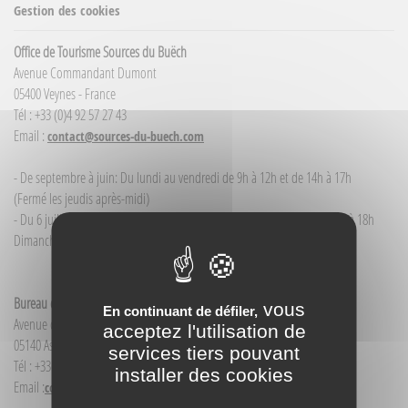
Gestion des cookies
Office de Tourisme Sources du Buëch
Avenue Commandant Dumont
05400 Veynes - France
Tél : +33 (0)4 92 57 27 43
Email :
contact@sources-du-buech.com
- De septembre à juin: Du lundi au vendredi de 9h à 12h et de 14h à 17h
(Fermé les jeudis après-midi)
- Du 6 juillet / au 30 août : du lundi au samedi de 9h à 12h00 et de 14h à 18h
Dimanche et jour férié : 9h à 12h00
Bureau d'Informations touristiques Aspres-sur-Buëch
vous
En continuant de défiler,
Avenue de la Gare
acceptez l'utilisation de
05140 Aspres-sur-Buëch - France
services tiers pouvant
Tél : +33(0)4 92 58 68 88
installer des cookies
Email :
contact@sources-du-buech.com