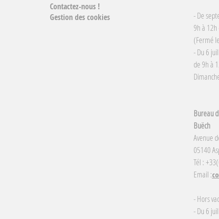
Contactez-nous !
- De sept
Gestion des cookies
9h à 12h 
(Fermé le
- Du 6 jui
de 9h à 1
Dimanche 
Bureau d'
Buëch
Avenue d
05140 Asp
Tél : +33
Email :
co
- Hors va
- Du 6 jui