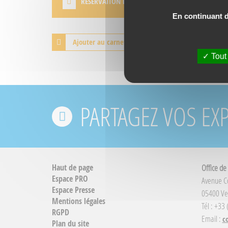
RÉSERVATION DIRECTE
En continuant de
Ajouter au carnet de voyage
Tout
PARTAGEZ VOS EX
Haut de page
Office de
Espace PRO
Avenue 
Espace Presse
05400 Ve
Mentions légales
Tél : +33
RGPD
Email :
c
Plan du site