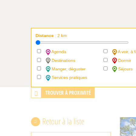
Distance
:
2
km
Agenda
A voir, à f
Destinations
Dormir
Manger, déguster
Séjours
Services pratiques
TROUVER À PROXIMITÉ
Retour à la liste