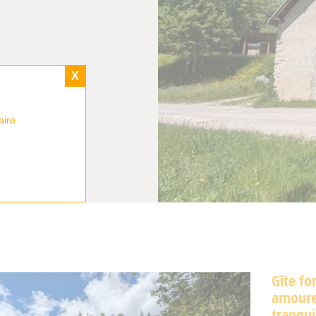
X
aire
Gîte fo
amoureu
tranquil