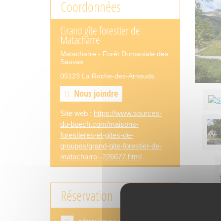
Coordonnées
Grand gîte forestier de
Matacharre
Matacharre - Forêt Domaniale des
Sauvas
05123 La Roche-des-Arnauds
Nous joindre
Site web :
https://www.sources-
du-buech.com/maisons-
forestieres-et-gites-de-
groupes/grand-gite-forestier-de-
matacharre--226677.html
Réservation