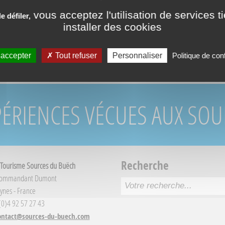
vous acceptez l'utilisation de services t
 défiler,
installer des cookies
RÉSERVATION DIR
 accepter
Tout refuser
Personnaliser
Politique de conf
PÉRIENCES VÉCUES AUX SO
Recherche
 Tourisme Sources du Buëch
Commandant Dumont
ynes - France
 (0)4 92 57 27 43
ontact@sources-du-buech.com