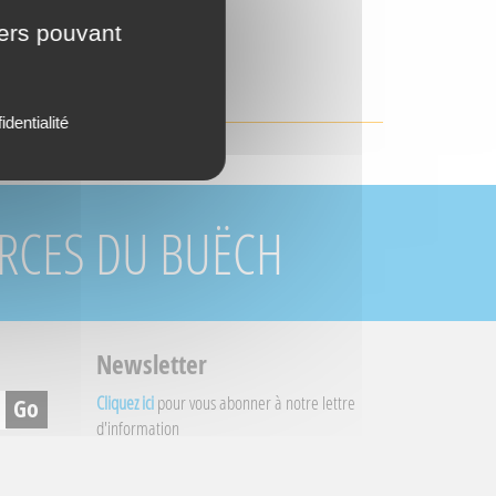
iers pouvant
ECTE
identialité
URCES DU BUËCH
Newsletter
Cliquez ici
pour vous abonner à notre lettre
d'information