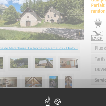
Parfait
randonn
Plus 
Tarifs
Ouve
Servic