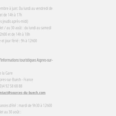
embre à juin: Du lundi au vendredi de
et de 14h à 17h
s jeudis après-midi)
llet / au 30 août : du lundi au samedi
2h00 et de 14h à 18h
et jour férié : 9h à 12h00
Informations touristiques Aspres-sur-
e la Gare
res-sur-Buëch - France
(0)4 92 58 68 88
ntact@sources-du-buech.com
cances d'été : mardi de 9h30 à 12h00
llet au 30 août :