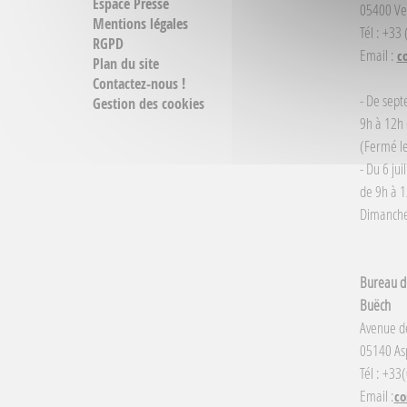
Espace Presse
05400 Ve
Mentions légales
Tél : +33
RGPD
Email :
c
Plan du site
Contactez-nous !
- De sept
Gestion des cookies
9h à 12h 
(Fermé le
- Du 6 jui
de 9h à 1
Dimanche 
Bureau d'
Buëch
Avenue d
05140 Asp
Tél : +33
Email :
co