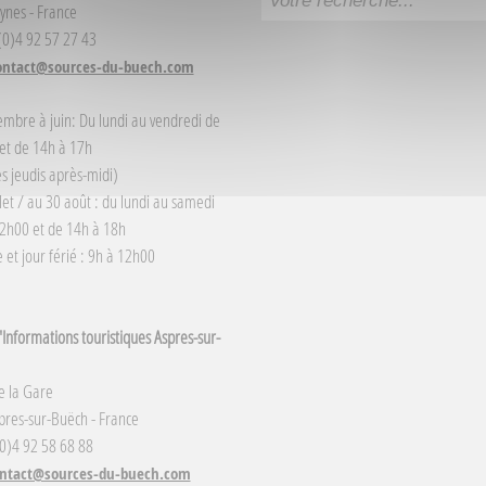
ynes - France
 (0)4 92 57 27 43
ontact@sources-du-buech.com
embre à juin: Du lundi au vendredi de
et de 14h à 17h
s jeudis après-midi)
llet / au 30 août : du lundi au samedi
2h00 et de 14h à 18h
et jour férié : 9h à 12h00
Informations touristiques Aspres-sur-
e la Gare
res-sur-Buëch - France
(0)4 92 58 68 88
ntact@sources-du-buech.com