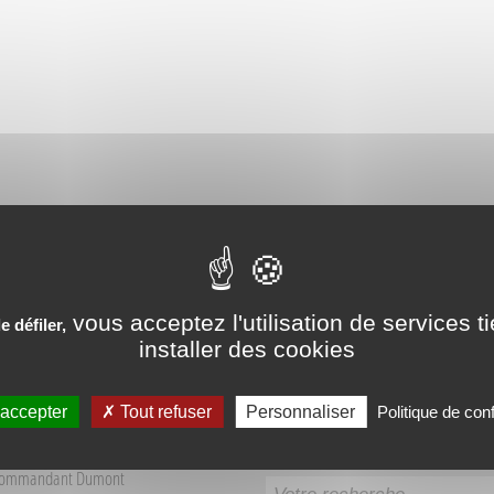
PÉRIENCES VÉCUES AUX SO
vous acceptez l'utilisation de services t
 défiler,
installer des cookies
 accepter
Tout refuser
Personnaliser
Politique de conf
Recherche
 Tourisme Sources du Buëch
Commandant Dumont