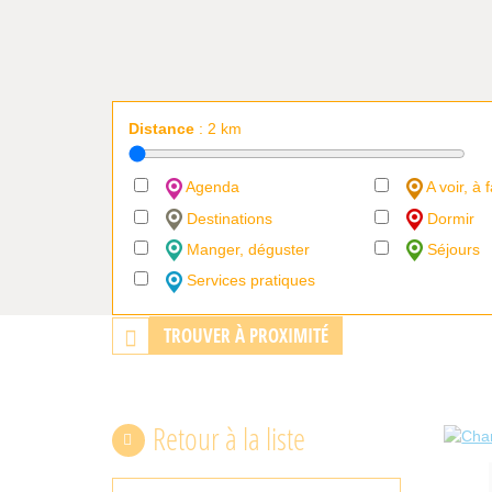
Distance
:
2
km
Agenda
A voir, à f
Destinations
Dormir
Manger, déguster
Séjours
Services pratiques
TROUVER À PROXIMITÉ
Retour à la liste