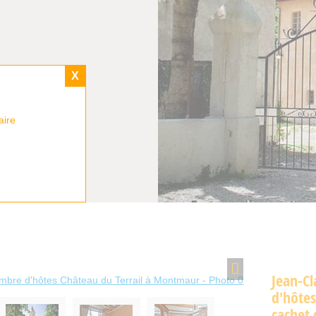
X
aire
Jean-Cl
d'hôtes
cachet 