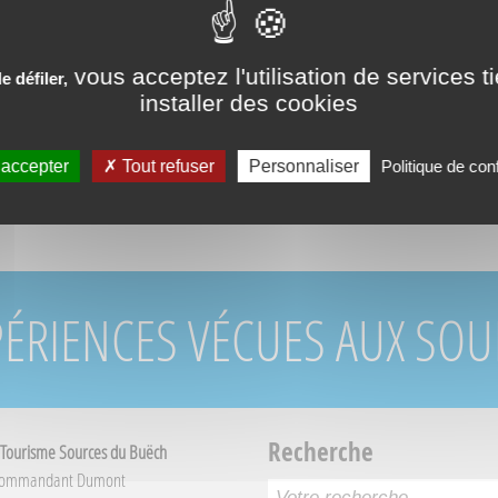
Servic
vous acceptez l'utilisation de services t
 défiler,
installer des cookies
 accepter
Tout refuser
Personnaliser
Politique de conf
PÉRIENCES VÉCUES AUX SO
Recherche
 Tourisme Sources du Buëch
Commandant Dumont