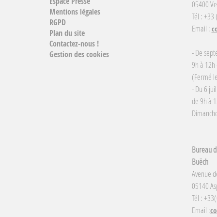
Espace Presse
05400 Ve
Mentions légales
Tél : +33
RGPD
Email :
c
Plan du site
Contactez-nous !
- De sept
Gestion des cookies
9h à 12h 
(Fermé le
- Du 6 jui
de 9h à 1
Dimanche 
Bureau d'
Buëch
Avenue d
05140 Asp
Tél : +33
Email :
co