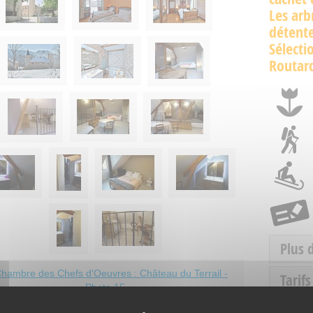
Les arb
détent
Sélecti
Routar
Plus 
Tarifs
Ouve