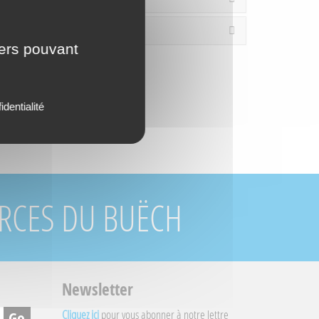
es / Loisirs
iers pouvant
identialité
URCES DU BUËCH
Newsletter
Cliquez ici
pour vous abonner à notre lettre