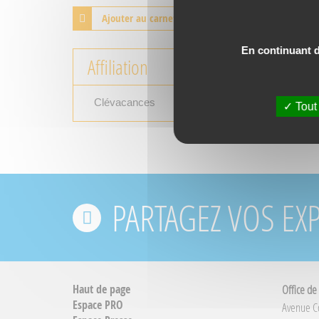
Ajouter au carnet de voyage
En continuant de
Affiliation
Clévacances
Tout
PARTAGEZ VOS EX
Haut de page
Office de
Espace PRO
Avenue 