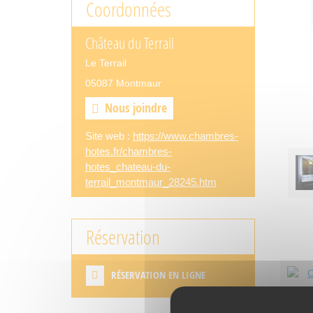
Coordonnées
Château du Terrail
Le Terrail
05087 Montmaur
Nous joindre
Site web :
https://www.chambres-
hotes.fr/chambres-
hotes_chateau-du-
terrail_montmaur_28245.htm
Réservation
RÉSERVATION EN LIGNE