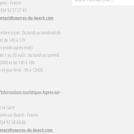
ynes - France
 (0)4 92 57 27 43
ontact@sources-du-buech.com
embre à juin: Du lundi au vendredi de
et de 14h à 17h
s jeudis après-midi)
llet / au 30 août : du lundi au samedi
2h00 et de 14h à 18h
et jour férié : 9h à 12h00
Informations touristiques Aspres-sur-
e la Gare
res-sur-Buëch - France
(0)4 92 58 68 88
ntact@sources-du-buech.com